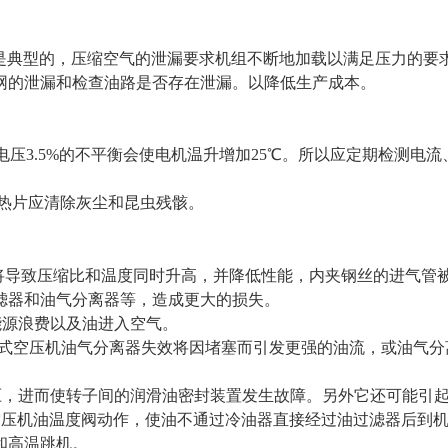
漏是典型的，压缩空气的泄漏要求机组不断地加载以满足压力的
网的泄漏和检查油路是否存在泄漏。以降低生产成本。
电压3.5%的不平衡会使电机温升增加25℃。所以应定期检测电
热片应清除灰尘和昆虫残骸。
堵塞将导致压缩比和温度同时升高，并降低性能，内夹钢丝的进气
滤器和油气分离器等，造成更大的损失。
源浪费以及油进入空气。
M,螺杆式空压机油气分离器失效将因堵塞而引发更强的油流，或油
，进而使转子间的润滑油密封装置发生故障。另外它还可能引起
空压机油温度阀动作，使油不通过冷油器直接经过油过滤器后到
和高温跳机。