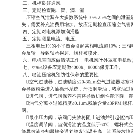
二、机柜良好通风
三、定期检查跑、冒、滴、漏
压缩空气泄漏在大多数系统中10%-25%之间的泄
失，需要补充油费用增加。故应定期检查压缩空气管
四、定期对电机添加润滑脂
五、定期测量电流、电压。
三相电压1%的不平衡会引起某相电流超10%；三相
会反转，导致轴承损坏、螺杆被咬死。
六、电机表面应做清洁工作，电机风叶外罩和电机散
七、
设备应定期做4000h、8000h保养工作。
空压机
八、喷油压缩机预防性保养的重要性
空气过滤器，过滤精度≤20-30μm空气过滤器
会导致粉尘进入油循环系统，污损润滑油，堵塞油过
进气阀，进气阀保养不善将导致机组性能下降、能
油气分离器过滤精度≤0.1μm,残油含量≤3PP
网。
最小压力阀，该阀门失效将阻止进油并引起低油压
温度调节阀，当润滑油的温度低于60℃，螺杆式
能导致油冷却器被旁通并继发油温升高、油系统故障