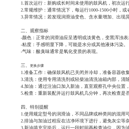
1.首次运行：新购或长时间未使用的鼓风机，初次
2.常规维护：通常情况下，每运行1000-1500
3.异常情况：若发现润滑油变色、含水量增加、
二、观察指标
-颜色：正常的润滑油应呈透明或淡黄色，变黑浑
-粘度：手感明显下降，可能是水分或其他液体污
-气味：酸臭味通常是氧化变质的表现。
三、
更换步骤
1.准备工作：确保鼓风机已关闭并冷却，准备容器
3.清洗：使用专用清洗剂或轻柴油清洗油箱内部
4.加油：通过注油口加入新油，直至观察孔中央
5.检查：重新装配并运行鼓风机几分钟，再次
四、特别提醒
1.使用规定型号的润滑油，不同品牌或种类间的
2.排油与加油过程应在洁净环境下进行，避免灰
3.新油填充完毕后，运行一段时间再检查油位