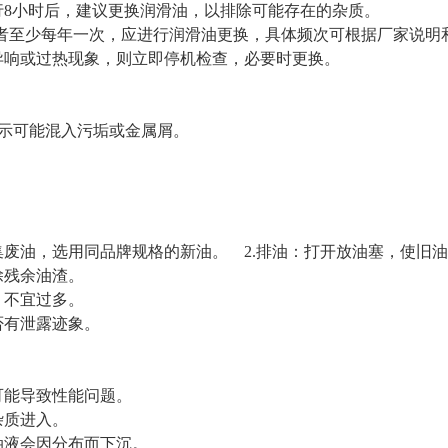
运行8小时后，建议更换润滑油，以排除可能存在的杂质。
小时，或者至少每年一次，应进行润滑油更换，具体频次可根据厂
出现异响或过热现象，则立即停机检查，必要时更换。
浊表示可能混入污垢或金属屑。
染。
收集废油，选用同品牌规格的新油。 2.排油：打开放油塞，
，清除残余油渣。
位置，不宜过多。
检查是否有泄露迹象。
混用可能导致性能问题。
尘等杂质进入。
，因为油液会因分布而下沉。